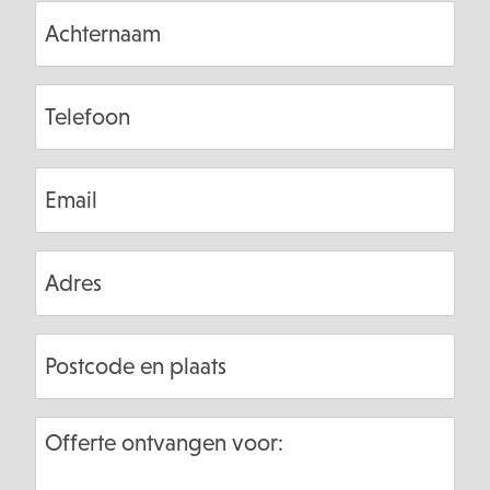
Achternaam
Telefoon
Email
Adres
Postcode
en
plaats
Offerte
ontvangen